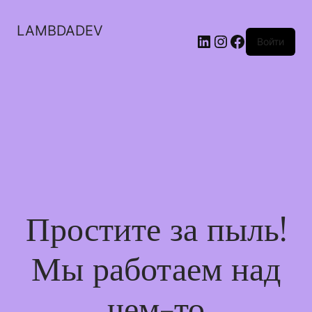
LAMBDADEV
LinkedIn
Instagram
Facebook
Войти
Простите за пыль!
Мы работаем над
чем-то