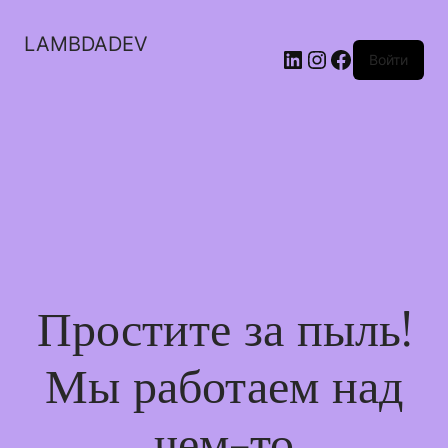
LAMBDADEV
LinkedIn
Instagram
Facebook
Войти
Простите за пыль!
Мы работаем над
чем-то