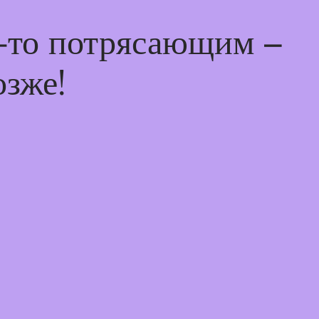
м-то потрясающим –
озже!