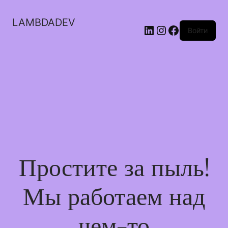
LAMBDADEV
LinkedIn
Instagram
Facebook
Войти
Простите за пыль!
Мы работаем над
чем-то