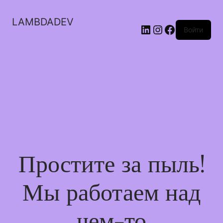
LAMBDADEV
LinkedIn
Instagram
Facebook
Войти
Простите за пыль!
Мы работаем над
чем-то