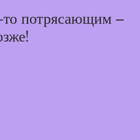
м-то потрясающим –
озже!