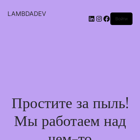
LAMBDADEV
LinkedIn
Instagram
Facebook
Войти
Простите за пыль!
Мы работаем над
чем-то