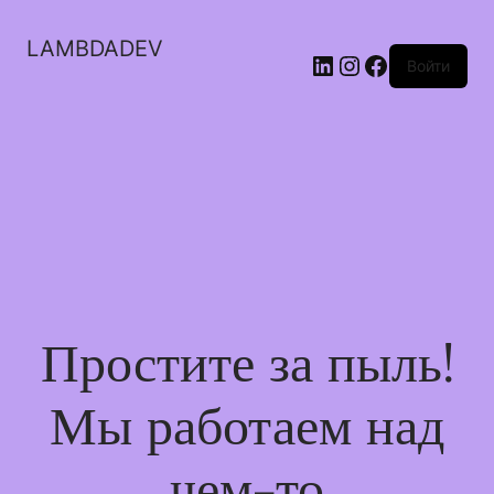
LAMBDADEV
LinkedIn
Instagram
Facebook
Войти
Простите за пыль!
Мы работаем над
чем-то