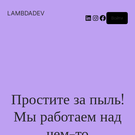
LAMBDADEV
LinkedIn
Instagram
Facebook
Войти
Простите за пыль!
Мы работаем над
чем-то