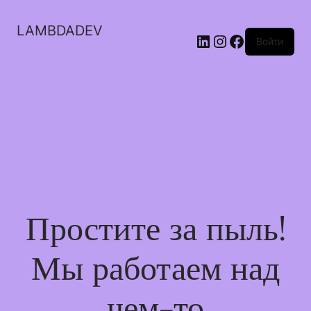
LAMBDADEV
LinkedIn
Instagram
Facebook
Войти
Простите за пыль!
Мы работаем над
чем-то