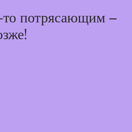
м-то потрясающим –
озже!