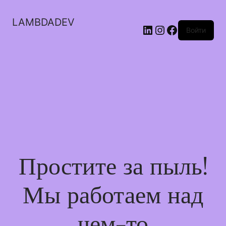
LAMBDADEV
LinkedIn
Instagram
Facebook
Войти
Простите за пыль!
Мы работаем над
чем-то