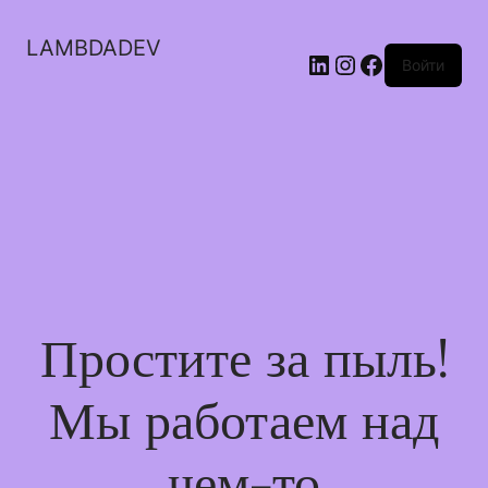
LAMBDADEV
LinkedIn
Instagram
Facebook
Войти
Простите за пыль!
Мы работаем над
чем-то