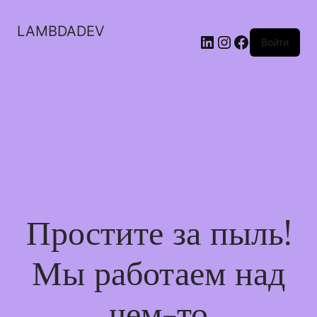
LAMBDADEV
LinkedIn
Instagram
Facebook
Войти
Простите за пыль!
Мы работаем над
чем-то