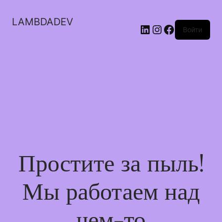
LAMBDADEV
LinkedIn
Instagram
Facebook
Войти
Простите за пыль!
Мы работаем над
чем-то